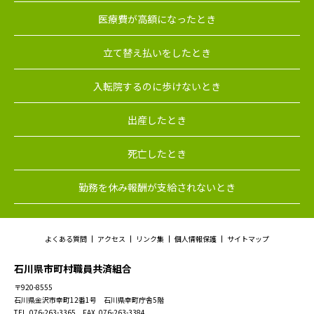
医療費が高額になったとき
立て替え払いをしたとき
入転院するのに歩けないとき
出産したとき
死亡したとき
勤務を休み報酬が支給されないとき
よくある質問
アクセス
リンク集
個人情報保護
サイトマップ
石川県市町村職員共済組合
〒920-8555
石川県金沢市幸町12番1号 石川県幸町庁舎5階
TEL. 076-263-3365 FAX. 076-263-3384