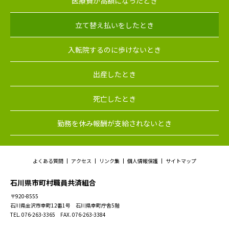
医療費が高額になったとき
立て替え払いをしたとき
入転院するのに歩けないとき
出産したとき
死亡したとき
勤務を休み報酬が支給されないとき
よくある質問
アクセス
リンク集
個人情報保護
サイトマップ
石川県市町村職員共済組合
〒920-8555
石川県金沢市幸町12番1号 石川県幸町庁舎5階
TEL. 076-263-3365 FAX. 076-263-3384