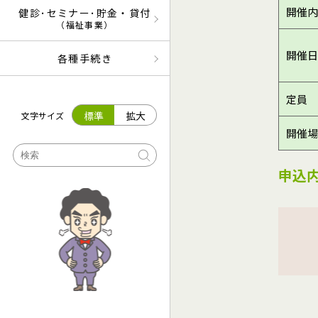
開催内
健診･セミナー･貯金・貸付
（福祉事業）
開催日
各種手続き
定員
標準
拡大
文字サイズ
開催場
申込