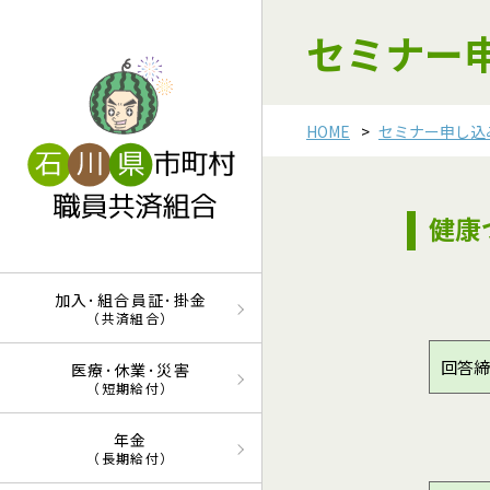
セミナー
HOME
セミナー申し込
健康
加入･組合員証･掛金
（共済組合）
回答締
医療･休業･災害
（短期給付）
年金
（長期給付）